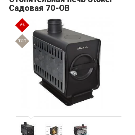
Cадовая 70-ОВ
-6%
TOП